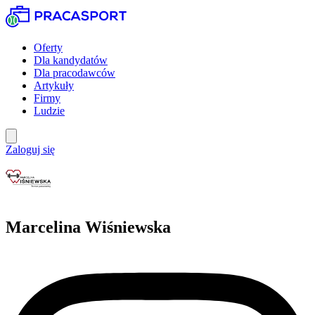
Oferty
Dla kandydatów
Dla pracodawców
Artykuły
Firmy
Ludzie
Zaloguj się
Marcelina Wiśniewska