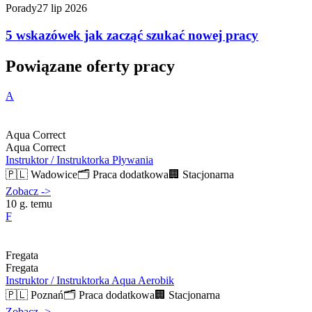
Porady
27 lip 2026
5 wskazówek jak zacząć szukać nowej pracy
Powiązane oferty pracy
A
Aqua Correct
Aqua Correct
Instruktor / Instruktorka Pływania
🇵🇱
Wadowice
🗂️
Praca dodatkowa
🏢
Stacjonarna
Zobacz
->
10 g. temu
F
Fregata
Fregata
Instruktor / Instruktorka Aqua Aerobik
🇵🇱
Poznań
🗂️
Praca dodatkowa
🏢
Stacjonarna
Zobacz
->