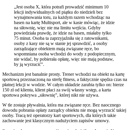
„Jest osoba X, która potrafi prowadzić minimum 10
lekcji indywidualnych od piątku do niedzieli bez
wynajmowania toru, za każdym razem wchodząc na
basen na kartę Multisport, ale w kasie mówiąc, że idzie
na siłownię, więc nie ma limitu wejścia. Gdyby
powiedziała prawdę, że idzie na basen, miałaby tylko
75 minut. Osoba ta zaprzyjaźniła się z ratownikami,
osoby z kasy nie są w stanie jej sprawdzić, a osoby
zarządzające obiektem mają związane ręce, bo
wspomniana osoba wchodzi do wody z podopiecznym,
nie widać, by pobierała opłatę, więc nie mają podstaw,
by ją wyrzucić”.
Mechanizm jest banalnie prosty. Trener wchodzi na obiekt na kartę
sportową przeznaczoną na strefę fitness, a faktycznie spędza czas na
płatnej lekcji w wodzie. W całym układzie zarabia tylko on: bierze
150 zł od klienta, klient płaci za swój własny wstęp, a karta
sportowa pokrywa „siłownię”, której nikt nie używa.
W tle zostaje pływalnia, która ma związane ręce. Bez naocznego
dowodu pobrania opłaty zarządcy obiektu nie mogą wyrzucić takiej
osoby. Tracą też operatorzy kart sportowych, dla których takie
zachowanie jest klasycznym nadużyciem zapisów umowy.