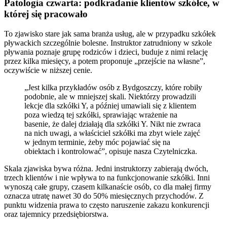
Patologia czwarta: podkradanie klientów szkółce, w
której się pracowało
To zjawisko stare jak sama branża usług, ale w przypadku szkółek
pływackich szczególnie bolesne. Instruktor zatrudniony w szkole
pływania poznaje grupę rodziców i dzieci, buduje z nimi relację
przez kilka miesięcy, a potem proponuje „przejście na własne”,
oczywiście w niższej cenie.
„Jest kilka przykładów osób z Bydgoszczy, które robiły
podobnie, ale w mniejszej skali. Niektórzy prowadzili
lekcje dla szkółki Y, a później umawiali się z klientem
poza wiedzą tej szkółki, sprawiając wrażenie na
basenie, że dalej działają dla szkółki Y. Nikt nie zwraca
na nich uwagi, a właściciel szkółki ma zbyt wiele zajęć
w jednym terminie, żeby móc pojawiać się na
obiektach i kontrolować”, opisuje nasza Czytelniczka.
Skala zjawiska bywa różna. Jedni instruktorzy zabierają dwóch,
trzech klientów i nie wpływa to na funkcjonowanie szkółki. Inni
wynoszą całe grupy, czasem kilkanaście osób, co dla małej firmy
oznacza utratę nawet 30 do 50% miesięcznych przychodów. Z
punktu widzenia prawa to często naruszenie zakazu konkurencji
oraz tajemnicy przedsiębiorstwa.