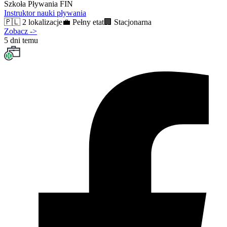
Szkoła Pływania FIN
Instruktor nauki pływania
🇵🇱
2 lokalizacje
💼
Pełny etat
🏢
Stacjonarna
Zobacz
->
5 dni temu