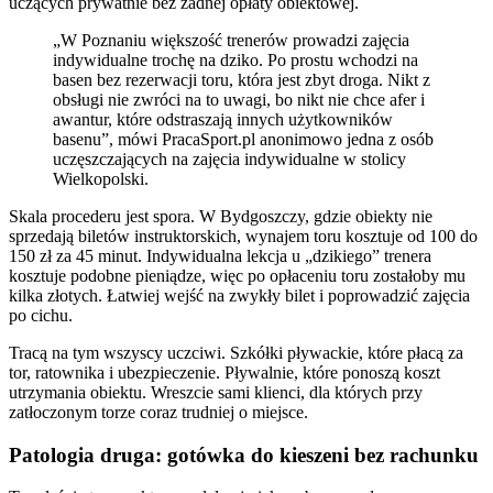
uczących prywatnie bez żadnej opłaty obiektowej.
„W Poznaniu większość trenerów prowadzi zajęcia
indywidualne trochę na dziko. Po prostu wchodzi na
basen bez rezerwacji toru, która jest zbyt droga. Nikt z
obsługi nie zwróci na to uwagi, bo nikt nie chce afer i
awantur, które odstraszają innych użytkowników
basenu”, mówi PracaSport.pl anonimowo jedna z osób
uczęszczających na zajęcia indywidualne w stolicy
Wielkopolski.
Skala procederu jest spora. W Bydgoszczy, gdzie obiekty nie
sprzedają biletów instruktorskich, wynajem toru kosztuje od 100 do
150 zł za 45 minut. Indywidualna lekcja u „dzikiego” trenera
kosztuje podobne pieniądze, więc po opłaceniu toru zostałoby mu
kilka złotych. Łatwiej wejść na zwykły bilet i poprowadzić zajęcia
po cichu.
Tracą na tym wszyscy uczciwi. Szkółki pływackie, które płacą za
tor, ratownika i ubezpieczenie. Pływalnie, które ponoszą koszt
utrzymania obiektu. Wreszcie sami klienci, dla których przy
zatłoczonym torze coraz trudniej o miejsce.
Patologia druga: gotówka do kieszeni bez rachunku