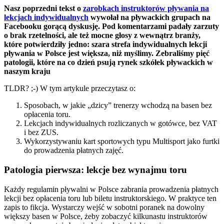
Nasz poprzedni tekst o
zarobkach instruktorów pływania na
lekcjach indywidualnych
wywołał na pływackich grupach na
Facebooku gorącą dyskusję. Pod komentarzami padały zarzuty
o brak rzetelności, ale też mocne głosy z wewnątrz branży,
które potwierdziły jedno: szara strefa indywidualnych lekcji
pływania w Polsce jest większa, niż myślimy. Zebraliśmy pięć
patologii, które na co dzień psują rynek szkółek pływackich w
naszym kraju
TLDR? ;-) W tym artykule przeczytasz o:
Sposobach, w jakie „dzicy” trenerzy wchodzą na basen bez
opłacenia toru.
Lekcjach indywidualnych rozliczanych w gotówce, bez VAT
i bez ZUS.
Wykorzystywaniu kart sportowych typu Multisport jako furtki
do prowadzenia płatnych zajęć.
Patologia pierwsza: lekcje bez wynajmu toru
Każdy regulamin pływalni w Polsce zabrania prowadzenia płatnych
lekcji bez opłacenia toru lub biletu instruktorskiego. W praktyce ten
zapis to fikcja. Wystarczy wejść w sobotni poranek na dowolny
większy basen w Polsce, żeby zobaczyć kilkunastu instruktorów