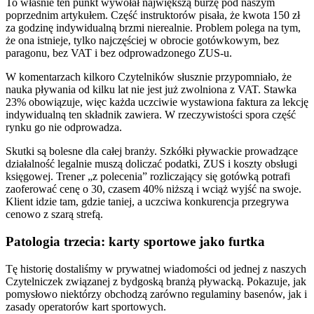
To właśnie ten punkt wywołał największą burzę pod naszym
poprzednim artykułem. Część instruktorów pisała, że kwota 150 zł
za godzinę indywidualną brzmi nierealnie. Problem polega na tym,
że ona istnieje, tylko najczęściej w obrocie gotówkowym, bez
paragonu, bez VAT i bez odprowadzonego ZUS-u.
W komentarzach kilkoro Czytelników słusznie przypomniało, że
nauka pływania od kilku lat nie jest już zwolniona z VAT. Stawka
23% obowiązuje, więc każda uczciwie wystawiona faktura za lekcję
indywidualną ten składnik zawiera. W rzeczywistości spora część
rynku go nie odprowadza.
Skutki są bolesne dla całej branży. Szkółki pływackie prowadzące
działalność legalnie muszą doliczać podatki, ZUS i koszty obsługi
księgowej. Trener „z polecenia” rozliczający się gotówką potrafi
zaoferować cenę o 30, czasem 40% niższą i wciąż wyjść na swoje.
Klient idzie tam, gdzie taniej, a uczciwa konkurencja przegrywa
cenowo z szarą strefą.
Patologia trzecia: karty sportowe jako furtka
Tę historię dostaliśmy w prywatnej wiadomości od jednej z naszych
Czytelniczek związanej z bydgoską branżą pływacką. Pokazuje, jak
pomysłowo niektórzy obchodzą zarówno regulaminy basenów, jak i
zasady operatorów kart sportowych.