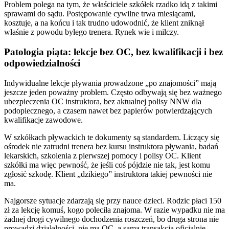
Problem polega na tym, że właściciele szkółek rzadko idą z takimi
sprawami do sądu. Postępowanie cywilne trwa miesiącami,
kosztuje, a na końcu i tak trudno udowodnić, że klient zniknął
właśnie z powodu byłego trenera. Rynek wie i milczy.
Patologia piąta: lekcje bez OC, bez kwalifikacji i bez
odpowiedzialności
Indywidualne lekcje pływania prowadzone „po znajomości” mają
jeszcze jeden poważny problem. Często odbywają się bez ważnego
ubezpieczenia OC instruktora, bez aktualnej polisy NNW dla
podopiecznego, a czasem nawet bez papierów potwierdzających
kwalifikacje zawodowe.
W szkółkach pływackich te dokumenty są standardem. Liczący się
ośrodek nie zatrudni trenera bez kursu instruktora pływania, badań
lekarskich, szkolenia z pierwszej pomocy i polisy OC. Klient
szkółki ma więc pewność, że jeśli coś pójdzie nie tak, jest komu
zgłosić szkodę. Klient „dzikiego” instruktora takiej pewności nie
ma.
Najgorsze sytuacje zdarzają się przy nauce dzieci. Rodzic płaci 150
zł za lekcję komuś, kogo poleciła znajoma. W razie wypadku nie ma
żadnej drogi cywilnego dochodzenia roszczeń, bo druga strona nie
prowadzi działalności, nie ma OC, a sama transakcja oficjalnie