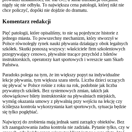
nigdy się nie odbyła. To największa cena patologii, której nikt nie
chce policzyć, dopóki nie dojdzie do dramatu.
Komentarz redakcji
Pięć patologii, które opisaliśmy, to nie są pojedyncze historie z
jednego miasta. To powszechny mechanizm, który stworzył w
Polsce równoległy rynek nauki pływania działający obok legalnych
szkółek. Skutki ponoszą wszyscy: właściciele firm szkoleniowych
przegrywający cenowo, pływalnie tracące przychód z biletów
instruktorskich, operatorzy kart sportowych i wreszcie sam Skarb
Państwa.
Paradoks polega na tym, że im większy popyt na indywidualne
lekcje pływania, tym większa szara strefa. Liczba dzieci uczących
się pływać w Polsce rośnie z roku na rok, podobnie jak liczba
prywatnych szkółek. Bez systemowych zmian, takich jak
obowiązkowe bilety instruktorskie na pływalniach miejskich,
wymóg okazania umowy z pływalnią przy wejściu na lekcję czy
ściślejsza kontrola wykorzystania kart sportowych, sytuacja będzie
się tylko pogłębiać.
Najwięcej do zrobienia mają jednak sami zarządcy obiektów. Bez
ich zaangażowania żadna kontrola nie zadziała. Pytanie tylko, czy w