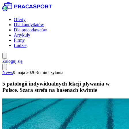
Oferty
Dla kandydatów
Dla pracodawców
Artykuły
Firmy
Ludzie
Zaloguj się
News
9 maja 2026
·
6
min czytania
5 patologii indywidualnych lekcji pływania w
Polsce. Szara strefa na basenach kwitnie