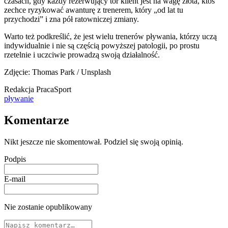
czasach, gdy każdy rezerwujący tor klient jest na wagę złota, ktoś
zechce ryzykować awanturę z trenerem, który „od lat tu
przychodzi” i zna pół ratowniczej zmiany.
Warto też podkreślić, że jest wielu trenerów pływania, którzy uczą
indywidualnie i nie są częścią powyższej patologii, po prostu
rzetelnie i uczciwie prowadzą swoją działalność.
Zdjęcie: Thomas Park / Unsplash
Redakcja PracaSport
pływanie
Komentarze
Nikt jeszcze nie skomentował. Podziel się swoją opinią.
Podpis
E-mail
Nie zostanie opublikowany