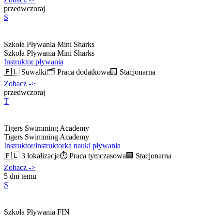
przedwczoraj
S
Szkoła Pływania Mini Sharks
Szkoła Pływania Mini Sharks
Instruktor pływania
🇵🇱
Suwałki
🗂️
Praca dodatkowa
🏢
Stacjonarna
Zobacz
->
przedwczoraj
T
Tigers Swimming Academy
Tigers Swimming Academy
Instruktor/instruktorka nauki pływania
🇵🇱
3 lokalizacje
⏱️
Praca tymczasowa
🏢
Stacjonarna
Zobacz
->
5 dni temu
S
Szkoła Pływania FIN