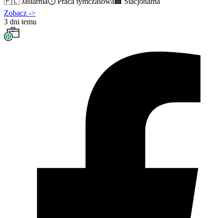
🇵🇱
Jastarnia
⏱️
Praca tymczasowa
🏢
Stacjonarna
Zobacz
->
3 dni temu