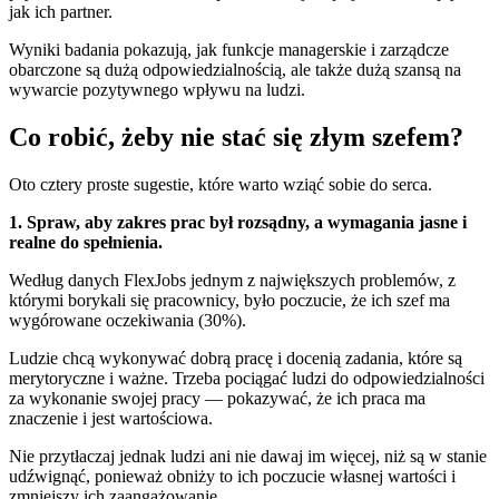
jak ich partner.
Wyniki badania pokazują, jak funkcje managerskie i zarządcze
obarczone są dużą odpowiedzialnością, ale także dużą szansą na
wywarcie pozytywnego wpływu na ludzi.
Co robić, żeby nie stać się złym szefem?
Oto cztery proste sugestie, które warto wziąć sobie do serca.
1. Spraw, aby zakres prac był rozsądny, a wymagania jasne i
realne do spełnienia.
Według danych FlexJobs jednym z największych problemów, z
którymi borykali się pracownicy, było poczucie, że ich szef ma
wygórowane oczekiwania (30%).
Ludzie chcą wykonywać dobrą pracę i docenią zadania, które są
merytoryczne i ważne. Trzeba pociągać ludzi do odpowiedzialności
za wykonanie swojej pracy — pokazywać, że ich praca ma
znaczenie i jest wartościowa.
Nie przytłaczaj jednak ludzi ani nie dawaj im więcej, niż są w stanie
udźwignąć, ponieważ obniży to ich poczucie własnej wartości i
zmniejszy ich zaangażowanie.