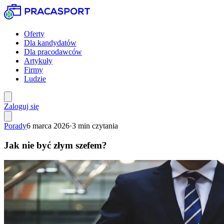
Oferty
Dla kandydatów
Dla pracodawców
Artykuły
Firmy
Ludzie
Zaloguj się
Porady
6 marca 2026
·
3
min czytania
Jak nie być złym szefem?