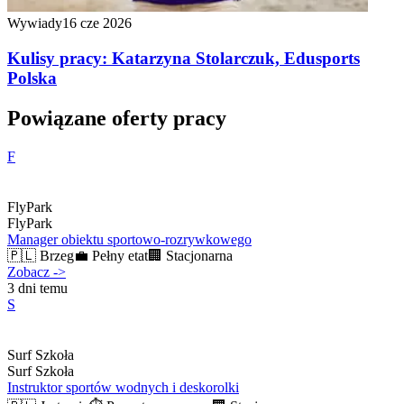
Wywiady
16 cze 2026
Kulisy pracy: Katarzyna Stolarczuk, Edusports
Polska
Powiązane oferty pracy
F
FlyPark
FlyPark
Manager obiektu sportowo-rozrywkowego
🇵🇱
Brzeg
💼
Pełny etat
🏢
Stacjonarna
Zobacz
->
3 dni temu
S
Surf Szkoła
Surf Szkoła
Instruktor sportów wodnych i deskorolki