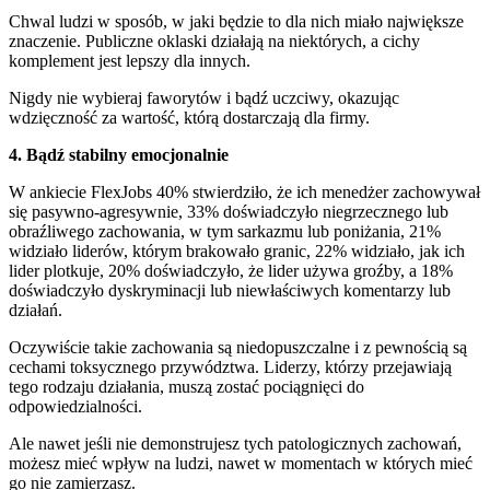
Chwal ludzi w sposób, w jaki będzie to dla nich miało największe
znaczenie. Publiczne oklaski działają na niektórych, a cichy
komplement jest lepszy dla innych.
Nigdy nie wybieraj faworytów i bądź uczciwy, okazując
wdzięczność za wartość, którą dostarczają dla firmy.
4. Bądź stabilny emocjonalnie
W ankiecie FlexJobs 40% stwierdziło, że ich menedżer zachowywał
się pasywno-agresywnie, 33% doświadczyło niegrzecznego lub
obraźliwego zachowania, w tym sarkazmu lub poniżania, 21%
widziało liderów, którym brakowało granic, 22% widziało, jak ich
lider plotkuje, 20% doświadczyło, że lider używa groźby, a 18%
doświadczyło dyskryminacji lub niewłaściwych komentarzy lub
działań.
Oczywiście takie zachowania są niedopuszczalne i z pewnością są
cechami toksycznego przywództwa. Liderzy, którzy przejawiają
tego rodzaju działania, muszą zostać pociągnięci do
odpowiedzialności.
Ale nawet jeśli nie demonstrujesz tych patologicznych zachowań,
możesz mieć wpływ na ludzi, nawet w momentach w których mieć
go nie zamierzasz.